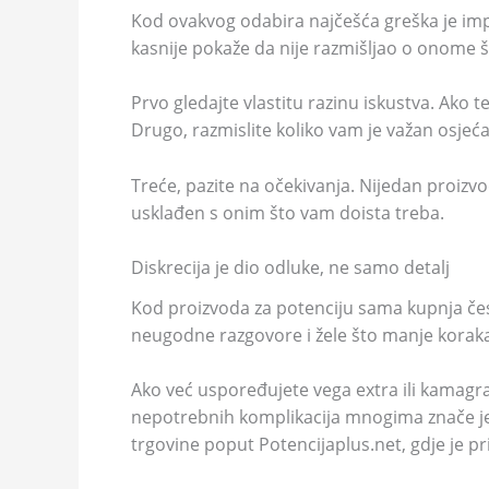
Kod ovakvog odabira najčešća greška je impu
kasnije pokaže da nije razmišljao o onome š
Prvo gledajte vlastitu razinu iskustva. Ako te
Drugo, razmislite koliko vam je važan osjeća
Treće, pazite na očekivanja. Nijedan proizvo
usklađen s onim što vam doista treba.
Diskrecija je dio odluke, ne samo detalj
Kod proizvoda za potenciju sama kupnja čest
neugodne razgovore i žele što manje koraka
Ako već uspoređujete vega extra ili kamagra,
nepotrebnih komplikacija mnogima znače jed
trgovine poput Potencijaplus.net, gdje je pr