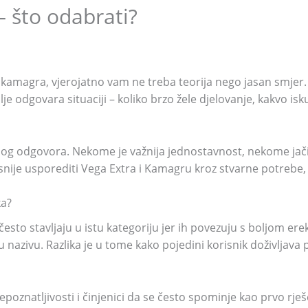
– što odabrati?
i kamagra, vjerojatno vam ne treba teorija nego jasan smjer. 
lje odgovara situaciji – koliko brzo žele djelovanje, kakvo isk
og odgovora. Nekome je važnija jednostavnost, nekome jačin
isnije usporediti Vega Extra i Kamagru kroz stvarne potrebe,
ka?
esto stavljaju u istu kategoriju jer ih povezuju s boljom ere
u nazivu. Razlika je u tome kako pojedini korisnik doživljava
oznatljivosti i činjenici da se često spominje kao prvo rješ