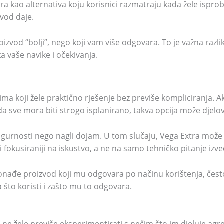
a kao alternativa koju korisnici razmatraju kada žele isprob
zvod daje.
roizvod “bolji”, nego koji vam više odgovara. To je važna razl
a vaše navike i očekivanja.
icima koji žele praktično rješenje bez previše kompliciranja.
da sve mora biti strogo isplanirano, takva opcija može djelova
sigurnosti nego nagli dojam. U tom slučaju, Vega Extra može 
 fokusiraniji na iskustvo, a ne na samo tehničko pitanje izv
ronađe proizvod koji mu odgovara po načinu korištenja, čes
a što koristi i zašto mu to odgovara.