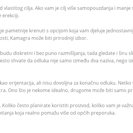
d vlastitog cilja. Ako vam je cilj više samopouzdanja i manje 
 erekciji.
o je pametnije krenuti s opcijom koja vam djeluje jednostavn
nosti, Kamagra može biti prirodniji izbor.
 budu diskretni i bez puno razmišljanja, tada gledate i širu s
 često shvate da odluka nije samo između dva naziva, nego iz
 kao orijentacija, ali nisu dovoljna za konačnu odluku. Netk
a Extra. Ono što je nekome idealno, drugome može biti samo p
u. Koliko često planirate koristiti proizvod, koliko vam je važna
 pitanja koja realno pomažu više od općih preporuka.