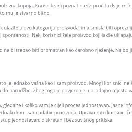
lzivna kupnja. Korisnik vidi poznat naziv, pročita dvije reč
to mu je stvarno bitno.
k ulazite u ovu kategoriju proizvoda, ima smisla biti oprezniji
j spontanosti. Neki korisnici žele proizvod koji lakše uklap
d ne bi trebao biti promatran kao čarobno rješenje. Najbolji 
o je jednako važna kao i sam proizvod. Mnogi korisnici ne že
 do narudžbe. Zbog toga je povjerenje u prodajno mjesto važ
 gledajte i koliko vam je cijeli proces jednostavan. Jasne in
nako kao i sam odabir proizvoda. Upravo zato korisnici čest
istup jednostavan, diskretan i bez suvišnog pritiska.