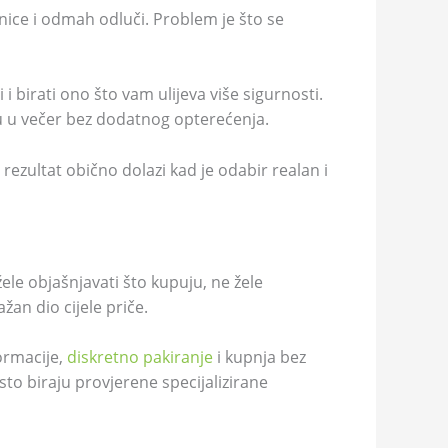
enice i odmah odluči. Problem je što se
 i birati ono što vam ulijeva više sigurnosti.
aju u večer bez dodatnog opterećenja.
rezultat obično dolazi kad je odabir realan i
le objašnjavati što kupuju, ne žele
an dio cijele priče.
formacije,
diskretno pakiranje
i kupnja bez
o biraju provjerene specijalizirane