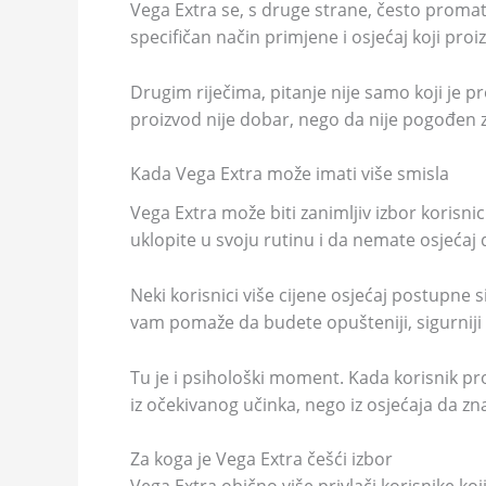
Vega Extra se, s druge strane, često promatr
specifičan način primjene i osjećaj koji proi
Drugim riječima, pitanje nije samo koji je p
proizvod nije dobar, nego da nije pogođen z
Kada Vega Extra može imati više smisla
Vega Extra može biti zanimljiv izbor korisn
uklopite u svoju rutinu i da nemate osjećaj 
Neki korisnici više cijene osjećaj postupne 
vam pomaže da budete opušteniji, sigurniji i
Tu je i psihološki moment. Kada korisnik p
iz očekivanog učinka, nego iz osjećaja da zn
Za koga je Vega Extra češći izbor