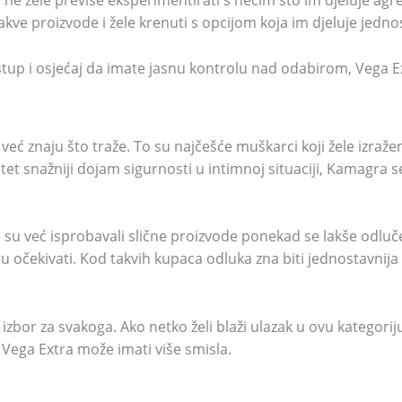
ji ne žele previše eksperimentirati s nečim što im djeluje ag
vakve proizvode i žele krenuti s opcijom koja im djeluje jedn
stup i osjećaj da imate jasnu kontrolu nad odabirom, Vega Ext
već znaju što traže. To su najčešće muškarci koji žele izražen
itet snažniji dojam sigurnosti u intimnoj situaciji, Kamagra 
oji su već isprobavali slične proizvode ponekad se lakše odlu
očekivati. Kod takvih kupaca odluka zna biti jednostavnija
bor za svakoga. Ako netko želi blaži ulazak u ovu kategoriju 
 Vega Extra može imati više smisla.