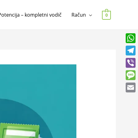
Potencija – kompletni vodič
Račun
0
What
Tele
Viber
Mess
Emai