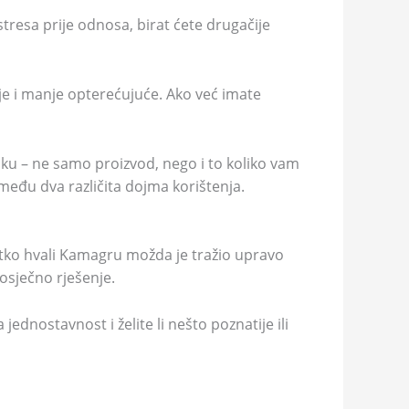
stresa prije odnosa, birat ćete drugačije
ije i manje opterećujuće. Ako već imate
liku – ne samo proizvod, nego i to koliko vam
među dva različita dojma korištenja.
o tko hvali Kamagru možda je tražio upravo
rosječno rješenje.
 jednostavnost i želite li nešto poznatije ili