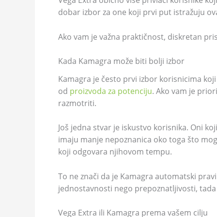
Vega Extra obično više privlači korisnike ko
dobar izbor za one koji prvi put istražuju o
Ako vam je važna praktičnost, diskretan pri
Kada Kamagra može biti bolji izbor
Kamagra je često prvi izbor korisnicima koji 
od
proizvoda za potenciju
. Ako vam je prior
razmotriti.
Još jedna stvar je iskustvo korisnika. Oni k
imaju manje nepoznanica oko toga što mogu 
koji odgovara njihovom tempu.
To ne znači da je Kamagra automatski pravi iz
jednostavnosti nego prepoznatljivosti, tada
Vega Extra ili Kamagra prema vašem cilju