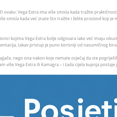
či ovako: Vega Extra ima više smisla kada tražite praktičnost
e smisla kada već znate što tražite i želite proizvod koji j
risnici kojima Vega Extra bolje odgovara iako već imaju isku
entacija, takav pristup je puno korisniji od nasumičnog bira
ajjače, nego ona nakon koje nemate osjećaj da ste pogriješili
m više Vega Extra ili Kamagra – i tada cijela kupnja postaje 