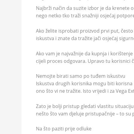
Najbrži način da suzite izbor je da krenete o
nego netko tko traži snažniji osjećaj potpore
Ako želite isprobati proizvod prvi put, čest
iskustva i znate da tražite jači osjećaj sigur
Ako vam je najvažnije da kupnja i korištenje
cijeli proces odgovara. Upravo tu korisnici
Nemojte birati samo po tuđem iskustvu
Iskustva drugih korisnika mogu biti korisna
ono što vi ne tražite. Isto vrijedi i za Veg
Zato je bolji pristup gledati vlastitu situacij
nešto što vam djeluje pristupačnije – to su
Na što paziti prije odluke