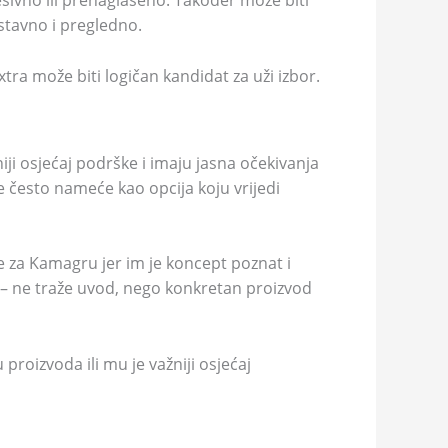
resivno ili prenaglašeno. Također može biti
ostavno i pregledno.
ra može biti logičan kandidat za uži izbor.
iji osjećaj podrške i imaju jasna očekivanja
se često nameće kao opcija koju vrijedi
če za Kamagru jer im je koncept poznat i
 – ne traže uvod, nego konkretan proizvod
proizvoda ili mu je važniji osjećaj