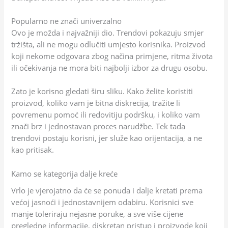
Popularno ne znači univerzalno
Ovo je možda i najvažniji dio. Trendovi pokazuju smjer
tržišta, ali ne mogu odlučiti umjesto korisnika. Proizvod
koji nekome odgovara zbog načina primjene, ritma života
ili očekivanja ne mora biti najbolji izbor za drugu osobu.
Zato je korisno gledati širu sliku. Kako želite koristiti
proizvod, koliko vam je bitna diskrecija, tražite li
povremenu pomoć ili redovitiju podršku, i koliko vam
znači brz i jednostavan proces narudžbe. Tek tada
trendovi postaju korisni, jer služe kao orijentacija, a ne
kao pritisak.
Kamo se kategorija dalje kreće
Vrlo je vjerojatno da će se ponuda i dalje kretati prema
većoj jasnoći i jednostavnijem odabiru. Korisnici sve
manje toleriraju nejasne poruke, a sve više cijene
pregledne informacije, diskretan pristup i proizvode koji