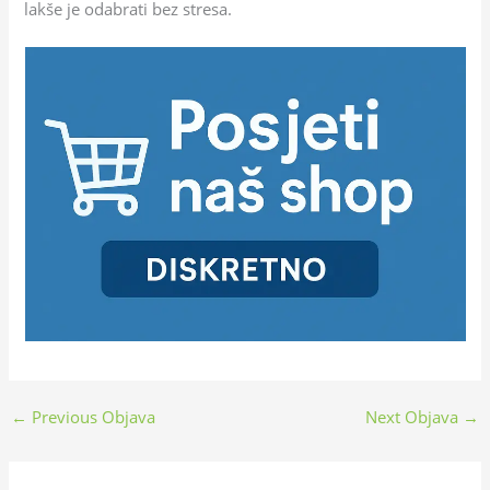
lakše je odabrati bez stresa.
←
Previous Objava
Next Objava
→