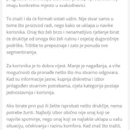
imaju konkretno mjesto u svakodnevici.
To znači i da će formati ostati važni. Nije stvar samo u
tome što proizvod radi, nego kako se uklapa u navike
korisnika. Onaj tko želi brzo i nenametljivo rješenje birat
će drukčije od onoga tko želi rutinu i osjećaj dugoročnije
podrške. Tržište to prepoznaje i zato je ponuda sve
segmentiranija.
Za korisnika je to dobra vijest. Manje je nagađanja, a više
mogućnosti da pronađe nešto što mu stvarno odgovara.
Kad su informacije jasne, kupnja diskretna i izbor
prilagođen stvarnim potrebama, cijela kategorija postaje
jednostavnija i korisnija.
Ako birate prvi put ili želite isprobati nešto drukčije, nema
potrebe žuriti. Najbolji izbor obično nije onaj koji se
najviše spominje, nego onaj koji se najlakše uklapa u vašu
situaciju, očekivanja i razinu komfora. Kad znaš što tražiš,