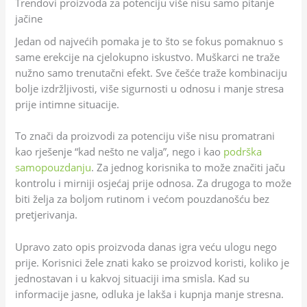
Trendovi proizvoda za potenciju više nisu samo pitanje
jačine
Jedan od najvećih pomaka je to što se fokus pomaknuo s
same erekcije na cjelokupno iskustvo. Muškarci ne traže
nužno samo trenutačni efekt. Sve češće traže kombinaciju
bolje izdržljivosti, više sigurnosti u odnosu i manje stresa
prije intimne situacije.
To znači da proizvodi za potenciju više nisu promatrani
kao rješenje “kad nešto ne valja”, nego i kao
podrška
samopouzdanju
. Za jednog korisnika to može značiti jaču
kontrolu i mirniji osjećaj prije odnosa. Za drugoga to može
biti želja za boljom rutinom i većom pouzdanošću bez
pretjerivanja.
Upravo zato opis proizvoda danas igra veću ulogu nego
prije. Korisnici žele znati kako se proizvod koristi, koliko je
jednostavan i u kakvoj situaciji ima smisla. Kad su
informacije jasne, odluka je lakša i kupnja manje stresna.