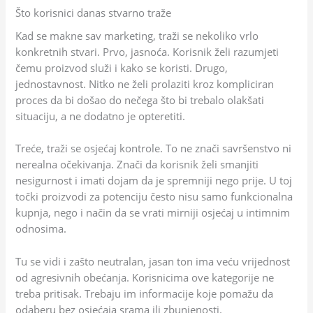
Što korisnici danas stvarno traže
Kad se makne sav marketing, traži se nekoliko vrlo
konkretnih stvari. Prvo, jasnoća. Korisnik želi razumjeti
čemu proizvod služi i kako se koristi. Drugo,
jednostavnost. Nitko ne želi prolaziti kroz kompliciran
proces da bi došao do nečega što bi trebalo olakšati
situaciju, a ne dodatno je opteretiti.
Treće, traži se osjećaj kontrole. To ne znači savršenstvo ni
nerealna očekivanja. Znači da korisnik želi smanjiti
nesigurnost i imati dojam da je spremniji nego prije. U toj
točki proizvodi za potenciju često nisu samo funkcionalna
kupnja, nego i način da se vrati mirniji osjećaj u intimnim
odnosima.
Tu se vidi i zašto neutralan, jasan ton ima veću vrijednost
od agresivnih obećanja. Korisnicima ove kategorije ne
treba pritisak. Trebaju im informacije koje pomažu da
odaberu bez osjećaja srama ili zbunjenosti.