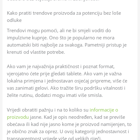
Kako pratiti trendove proizvoda za potenciju bez loše
odluke
Trendovi mogu pomoći, ali ne bi smjeli voditi do
impulzivne kupnje. Ono što je popularno ne mora
automatski biti najbolje za svakoga. Pametniji pristup je
krenuti od vlastite potrebe.
Ako vam je najvažnija praktičnost i poznat format,
vjerojatno ćete prije gledati tablete. Ako vam je važna
lokalna primjena i jednostavan osjećaj pripreme, više će
vas zanimati gelovi. Ako tražite širu podršku vitalnosti i
želite rutinu, dodatci mogu imati više smisla.
Vrijedi obratiti pažnju i na to koliko su
informacije o
proizvodu
jasne. Kad je opis neodređen, kad se previše
obećava ili kad nije jasno kome je proizvod namijenjen, to
je obično znak za oprez. U ovoj kategoriji jednostavnost i
transparentnost vrijede više od velikih riječi.