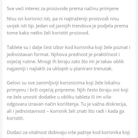
Sve veći interes za proizvode prema načinu primjene
Nisu svi korisnici isti, pa ni najtraženiji proizvodi nisu
uvijek isti tip. Jedan od jasnijih trendova je podjela prema
tome kako netko želi koristiti proizvod.
Tablete su i dalje čest izbor kod korisnika koji žele poznat i
jednostavan format. Njihova prednost je praktičnost i
osjećaj rutine. Mnogi ih biraju zato što im je takav oblik
najjasniji i najlakši za uklopiti u planirani trenutak.
Gelovi su sve zanimljiviji korisnicima koji žele lokalnu
primjenu i brži osjećaj pripreme. Njih često biraju oni koji
ne žele unositi dodatke u obliku tableta ili im više
odgovara izravan način korištenja. Tu je važna diskrecija,
ali i jednostavnost – korisnik želi znati što radi i kada ga
koristiti.
Dodaci za vitalnost dobivaju više pažnje kod korisnika koji