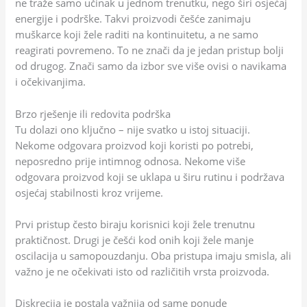
ne traže samo učinak u jednom trenutku, nego širi osjećaj
energije i podrške. Takvi proizvodi češće zanimaju
muškarce koji žele raditi na kontinuitetu, a ne samo
reagirati povremeno. To ne znači da je jedan pristup bolji
od drugog. Znači samo da izbor sve više ovisi o navikama
i očekivanjima.
Brzo rješenje ili redovita podrška
Tu dolazi ono ključno – nije svatko u istoj situaciji.
Nekome odgovara proizvod koji koristi po potrebi,
neposredno prije intimnog odnosa. Nekome više
odgovara proizvod koji se uklapa u širu rutinu i podržava
osjećaj stabilnosti kroz vrijeme.
Prvi pristup često biraju korisnici koji žele trenutnu
praktičnost. Drugi je češći kod onih koji žele manje
oscilacija u samopouzdanju. Oba pristupa imaju smisla, ali
važno je ne očekivati isto od različitih vrsta proizvoda.
Diskrecija je postala važnija od same ponude