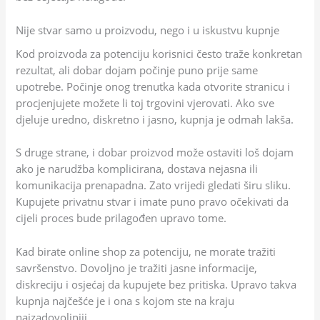
Nije stvar samo u proizvodu, nego i u iskustvu kupnje
Kod proizvoda za potenciju korisnici često traže konkretan
rezultat, ali dobar dojam počinje puno prije same
upotrebe. Počinje onog trenutka kada otvorite stranicu i
procjenjujete možete li toj trgovini vjerovati. Ako sve
djeluje uredno, diskretno i jasno, kupnja je odmah lakša.
S druge strane, i dobar proizvod može ostaviti loš dojam
ako je narudžba komplicirana, dostava nejasna ili
komunikacija prenapadna. Zato vrijedi gledati širu sliku.
Kupujete privatnu stvar i imate puno pravo očekivati da
cijeli proces bude prilagođen upravo tome.
Kad birate online shop za potenciju, ne morate tražiti
savršenstvo. Dovoljno je tražiti jasne informacije,
diskreciju i osjećaj da kupujete bez pritiska. Upravo takva
kupnja najčešće je i ona s kojom ste na kraju
najzadovoljniji.