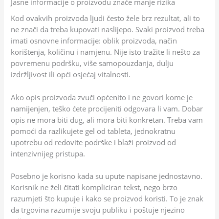
Jasne informacije o proizvodu znače manje rizika
Kod ovakvih proizvoda ljudi često žele brz rezultat, ali to
ne znači da treba kupovati naslijepo. Svaki proizvod treba
imati osnovne informacije: oblik proizvoda, način
korištenja, količinu i namjenu. Nije isto tražite li nešto za
povremenu podršku, više samopouzdanja, dulju
izdržljivost ili opći osjećaj vitalnosti.
Ako opis proizvoda zvuči općenito i ne govori kome je
namijenjen, teško ćete procijeniti odgovara li vam. Dobar
opis ne mora biti dug, ali mora biti konkretan. Treba vam
pomoći da razlikujete gel od tableta, jednokratnu
upotrebu od redovite podrške i blaži proizvod od
intenzivnijeg pristupa.
Posebno je korisno kada su upute napisane jednostavno.
Korisnik ne želi čitati kompliciran tekst, nego brzo
razumjeti što kupuje i kako se proizvod koristi. To je znak
da trgovina razumije svoju publiku i poštuje njezino