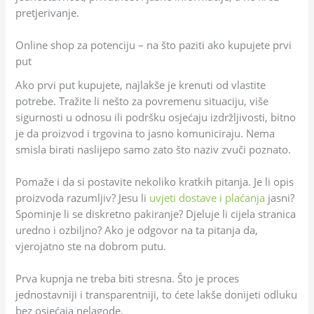
pretjerivanje.
Online shop za potenciju – na što paziti ako kupujete prvi
put
Ako prvi put kupujete, najlakše je krenuti od vlastite
potrebe. Tražite li nešto za povremenu situaciju, više
sigurnosti u odnosu ili podršku osjećaju izdržljivosti, bitno
je da proizvod i trgovina to jasno komuniciraju. Nema
smisla birati naslijepo samo zato što naziv zvuči poznato.
Pomaže i da si postavite nekoliko kratkih pitanja. Je li opis
proizvoda razumljiv? Jesu li
uvjeti dostave i plaćanja
jasni?
Spominje li se diskretno pakiranje? Djeluje li cijela stranica
uredno i ozbiljno? Ako je odgovor na ta pitanja da,
vjerojatno ste na dobrom putu.
Prva kupnja ne treba biti stresna. Što je proces
jednostavniji i transparentniji, to ćete lakše donijeti odluku
bez osjećaja nelagode.