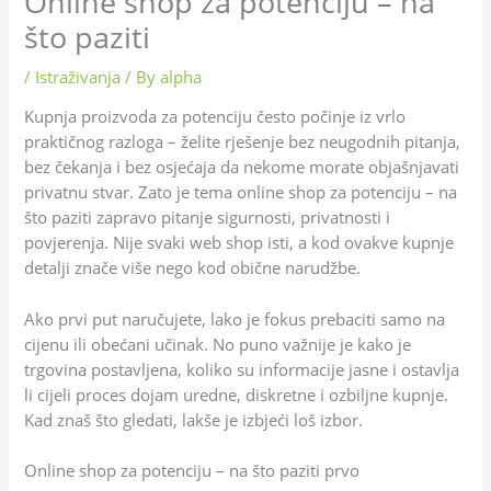
Online shop za potenciju – na
što paziti
/
Istraživanja
/ By
alpha
Kupnja proizvoda za potenciju često počinje iz vrlo
praktičnog razloga – želite rješenje bez neugodnih pitanja,
bez čekanja i bez osjećaja da nekome morate objašnjavati
privatnu stvar. Zato je tema online shop za potenciju – na
što paziti zapravo pitanje sigurnosti, privatnosti i
povjerenja. Nije svaki web shop isti, a kod ovakve kupnje
detalji znače više nego kod obične narudžbe.
Ako prvi put naručujete, lako je fokus prebaciti samo na
cijenu ili obećani učinak. No puno važnije je kako je
trgovina postavljena, koliko su informacije jasne i ostavlja
li cijeli proces dojam uredne, diskretne i ozbiljne kupnje.
Kad znaš što gledati, lakše je izbjeći loš izbor.
Online shop za potenciju – na što paziti prvo