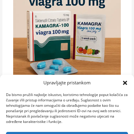
Upravljajte pristankom
Kamagra i njezina dostupnost u Hrvatskoj
Da bismo pružili najbolje iskustvo, koristimo tehnologije poput kolačića za
– što biste trebali znati
čuvanje i/ili pristup informacijama o uređaju. Suglasnost s ovim
tehnologijama će nam omogućiti da obrađujemo podatke kao što su
ponašanje pri pregledavanju ili jedinstveni ID-ovi na ovoj web stranici.
Nepristanak ili povlačenje suglasnosti može negativno utjecati na
određene karakteristike i funkcije.