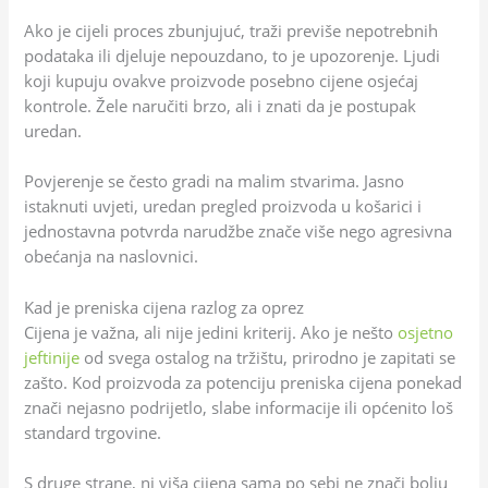
Ako je cijeli proces zbunjujuć, traži previše nepotrebnih
podataka ili djeluje nepouzdano, to je upozorenje. Ljudi
koji kupuju ovakve proizvode posebno cijene osjećaj
kontrole. Žele naručiti brzo, ali i znati da je postupak
uredan.
Povjerenje se često gradi na malim stvarima. Jasno
istaknuti uvjeti, uredan pregled proizvoda u košarici i
jednostavna potvrda narudžbe znače više nego agresivna
obećanja na naslovnici.
Kad je preniska cijena razlog za oprez
Cijena je važna, ali nije jedini kriterij. Ako je nešto
osjetno
jeftinije
od svega ostalog na tržištu, prirodno je zapitati se
zašto. Kod proizvoda za potenciju preniska cijena ponekad
znači nejasno podrijetlo, slabe informacije ili općenito loš
standard trgovine.
S druge strane, ni viša cijena sama po sebi ne znači bolju