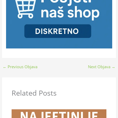
←
Previous Objava
Next Objava
→
Related Posts