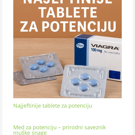
Najjeftinije tablete za potenciju
Med za potenciju – prirodni saveznik
muške snage