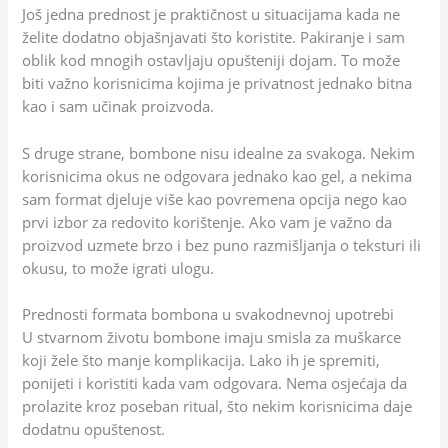
Još jedna prednost je praktičnost u situacijama kada ne
želite dodatno objašnjavati što koristite. Pakiranje i sam
oblik kod mnogih ostavljaju opušteniji dojam. To može
biti važno korisnicima kojima je privatnost jednako bitna
kao i sam učinak proizvoda.
S druge strane, bombone nisu idealne za svakoga. Nekim
korisnicima okus ne odgovara jednako kao gel, a nekima
sam format djeluje više kao povremena opcija nego kao
prvi izbor za redovito korištenje. Ako vam je važno da
proizvod uzmete brzo i bez puno razmišljanja o teksturi ili
okusu, to može igrati ulogu.
Prednosti formata bombona u svakodnevnoj upotrebi
U stvarnom životu bombone imaju smisla za muškarce
koji žele što manje komplikacija. Lako ih je spremiti,
ponijeti i koristiti kada vam odgovara. Nema osjećaja da
prolazite kroz poseban ritual, što nekim korisnicima daje
dodatnu opuštenost.