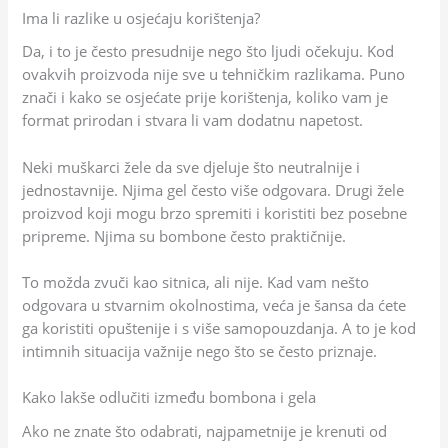
Ima li razlike u osjećaju korištenja?
Da, i to je često presudnije nego što ljudi očekuju. Kod
ovakvih proizvoda nije sve u tehničkim razlikama. Puno
znači i kako se osjećate prije korištenja, koliko vam je
format prirodan i stvara li vam dodatnu napetost.
Neki muškarci žele da sve djeluje što neutralnije i
jednostavnije. Njima gel često više odgovara. Drugi žele
proizvod koji mogu brzo spremiti i koristiti bez posebne
pripreme. Njima su bombone često praktičnije.
To možda zvuči kao sitnica, ali nije. Kad vam nešto
odgovara u stvarnim okolnostima, veća je šansa da ćete
ga koristiti opuštenije i s više samopouzdanja. A to je kod
intimnih situacija važnije nego što se često priznaje.
Kako lakše odlučiti između bombona i gela
Ako ne znate što odabrati, najpametnije je krenuti od