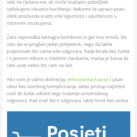
sebi ne rješava sve, ali može značajno poboljšati
cjelokupno iskustvo korištenja. Nekome će upravo pravi
oblik proizvoda vratiti više sigurnosti i opuštenosti u
intimnim situacijama.
Zato usporedba kamagra bombone vs gel ima smisla. Ne
zato da se proglasi jedan pobjednik, nego da lakše
prepoznate što vama više odgovara. Kada birate bez žurbe
i s jasnom slikom o vlastitim navikama, manja je šansa da
ćete uzeti nešto što vam ne leži.
Ako vam je važna diskrecija,
jednostavna kupnja
i jasan
izbor bez suvišnog kompliciranja, takav pristup najčešće
vodi do bolje odluke nego traženje univerzalnog
odgovora. Kad znaš što ti odgovara, lakše biraš bez stresa.