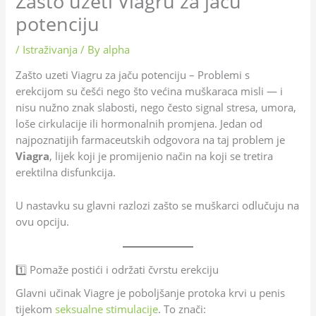
Zašto uzeti Viagru za jaču
potenciju
/
Istraživanja
/ By
alpha
Zašto uzeti Viagru za jaču potenciju – Problemi s
erekcijom su češći nego što većina muškaraca misli — i
nisu nužno znak slabosti, nego često signal stresa, umora,
loše cirkulacije ili hormonalnih promjena. Jedan od
najpoznatijih farmaceutskih odgovora na taj problem je
Viagra
, lijek koji je promijenio način na koji se tretira
erektilna disfunkcija.
U nastavku su glavni razlozi zašto se muškarci odlučuju na
ovu opciju.
1️⃣ Pomaže postići i održati čvrstu erekciju
Glavni učinak Viagre je poboljšanje protoka krvi u penis
tijekom
seksualne stimulacije
. To znači: