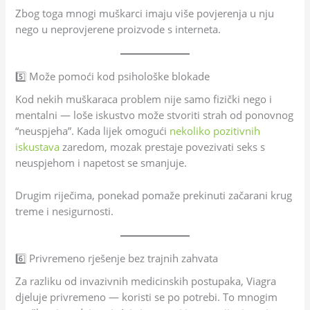
Zbog toga mnogi muškarci imaju više povjerenja u nju
nego u neprovjerene proizvode s interneta.
5️⃣ Može pomoći kod psihološke blokade
Kod nekih muškaraca problem nije samo fizički nego i
mentalni — loše iskustvo može stvoriti strah od ponovnog
“neuspjeha”. Kada lijek omogući
nekoliko pozitivnih
iskustava
zaredom, mozak prestaje povezivati seks s
neuspjehom i napetost se smanjuje.
Drugim riječima, ponekad pomaže prekinuti začarani krug
treme i nesigurnosti.
6️⃣ Privremeno rješenje bez trajnih zahvata
Za razliku od invazivnih medicinskih postupaka, Viagra
djeluje privremeno — koristi se po potrebi. To mnogim