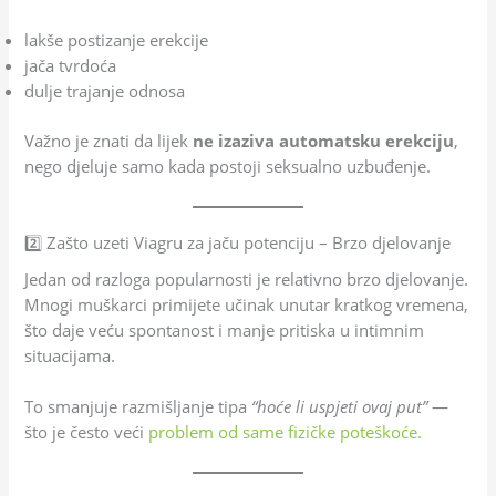
lakše postizanje erekcije
jača tvrdoća
dulje trajanje odnosa
Važno je znati da lijek
ne izaziva automatsku erekciju
,
nego djeluje samo kada postoji seksualno uzbuđenje.
2️⃣ Zašto uzeti Viagru za jaču potenciju – Brzo djelovanje
Jedan od razloga popularnosti je relativno brzo djelovanje.
Mnogi muškarci primijete učinak unutar kratkog vremena,
što daje veću spontanost i manje pritiska u intimnim
situacijama.
To smanjuje razmišljanje tipa
“hoće li uspjeti ovaj put”
—
što je često veći
problem od same fizičke poteškoće.