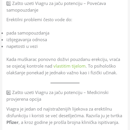
3️⃣ Zašto uzeti Viagru za jaču potenciju – Povećava
samopouzdanje
Erektilni problemi često vode do:
pada samopouzdanja
izbjegavanja odnosa
napetosti u vezi
Kada muškarac ponovno doživi pouzdanu erekciju, vraća
se osjećaj kontrole nad
vlastitim tijelom
. To psihološko
olakšanje ponekad je jednako važno kao i fizički učinak.
4️⃣ Zašto uzeti Viagru za jaču potenciju – Medicinski
provjerena opcija
Viagra je jedan od najistraženijih lijekova za erektilnu
disfunkciju i koristi se već desetljećima. Razvila ju je tvrtka
Pfizer
, a kroz godine je prošla brojna klinička ispitivanja.