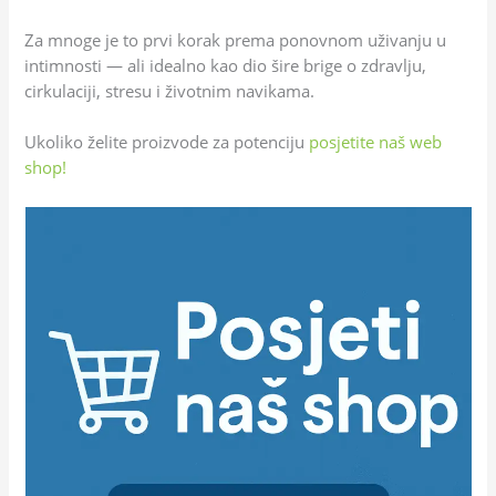
Za mnoge je to prvi korak prema ponovnom uživanju u
intimnosti — ali idealno kao dio šire brige o zdravlju,
cirkulaciji, stresu i životnim navikama.
Ukoliko želite proizvode za potenciju
posjetite naš web
shop!