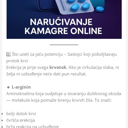
2️⃣ Što uzeti za jaču potenciju – Sastojci koji poboljšavaju
protok krvi
Erekcija je prije svega
krvotok
. Ako je cirkulacija slaba, ni
želja ni uzbuđenje neće dati pun rezultat.
🔸 L-arginin
Aminokiselina koja sudjeluje u stvaranju dušikovog oksida
— molekule koja pomaže širenju krvnih žila. To znači:
bolji dotok krvi
čvršća erekcija
brža reakcija na uzbuđenje