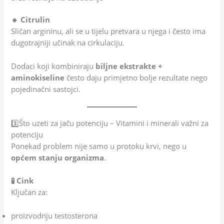
🔸 Citrulin
Sličan argininu, ali se u tijelu pretvara u njega i često ima
dugotrajniji učinak na cirkulaciju.
Dodaci koji kombiniraju
biljne ekstrakte +
aminokiseline
često daju primjetno bolje rezultate nego
pojedinačni sastojci.
3️⃣Što uzeti za jaču potenciju – Vitamini i minerali važni za
potenciju
Ponekad problem nije samo u protoku krvi, nego u
općem stanju organizma
.
🧪 Cink
Ključan za:
proizvodnju testosterona