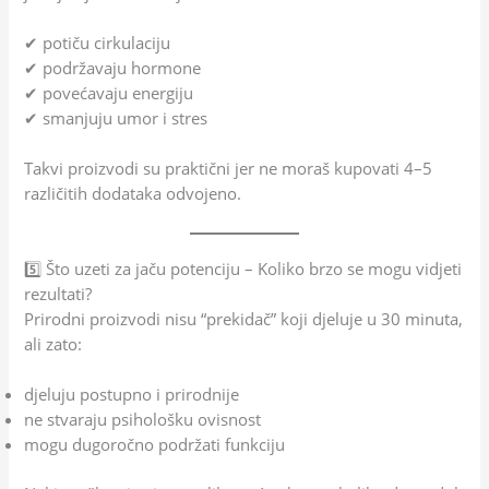
✔ potiču cirkulaciju
✔ podržavaju hormone
✔ povećavaju energiju
✔ smanjuju umor i stres
Takvi proizvodi su praktični jer ne moraš kupovati 4–5
različitih dodataka odvojeno.
5️⃣ Što uzeti za jaču potenciju – Koliko brzo se mogu vidjeti
rezultati?
Prirodni proizvodi nisu “prekidač” koji djeluje u 30 minuta,
ali zato:
djeluju postupno i prirodnije
ne stvaraju psihološku ovisnost
mogu dugoročno podržati funkciju