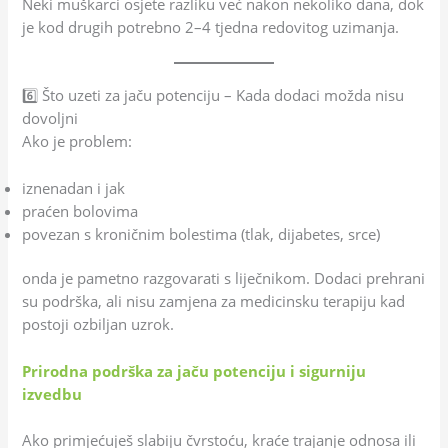
Neki muškarci osjete razliku već nakon nekoliko dana, dok
je kod drugih potrebno 2–4 tjedna redovitog uzimanja.
6️⃣ Što uzeti za jaču potenciju – Kada dodaci možda nisu
dovoljni
Ako je problem:
iznenadan i jak
praćen bolovima
povezan s kroničnim bolestima (tlak, dijabetes, srce)
onda je pametno razgovarati s liječnikom. Dodaci prehrani
su podrška, ali nisu zamjena za medicinsku terapiju kad
postoji ozbiljan uzrok.
Prirodna podrška za jaču potenciju i sigurniju
izvedbu
Ako primjećuješ slabiju čvrstoću, kraće trajanje odnosa ili