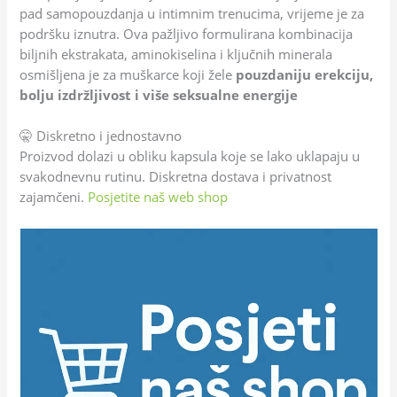
pad samopouzdanja u intimnim trenucima, vrijeme je za
podršku iznutra. Ova pažljivo formulirana kombinacija
biljnih ekstrakata, aminokiselina i ključnih minerala
osmišljena je za muškarce koji žele
pouzdaniju erekciju,
bolju izdržljivost i više seksualne energije
🤫 Diskretno i jednostavno
Proizvod dolazi u obliku kapsula koje se lako uklapaju u
svakodnevnu rutinu. Diskretna dostava i privatnost
zajamčeni.
Posjetite naš web shop