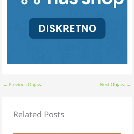
←
Previous Objava
Next Objava
→
Related Posts