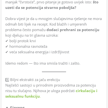
manjak “čvrstoće”, prvo pitanje je gotovo uvijek isto:
što
uzeti da se potencija stvarno poboljša?
Dobra vijest je da u mnogim slučajevima rješenje ne mora
odmah biti lijek na recept. Kod blažih i umjerenih
problema često pomažu
dodaci prehrani za potenciju
koji djeluju na tri glavna uzroka:
✔ bolji protok krvi
✔ hormonalna ravnoteža
✔ veća seksualna energija i izdržljivost
Idemo redom — što ima smisla tražiti i zašto.
1️⃣ Biljni ekstrakti za jaču erekciju
Najčešći sastojci u prirodnim proizvodima za potenciju
nisu tu slučajno. Njihova je uloga podržati
cirkulaciju i
seksualnu funkciju
.
🔹 Ginseng