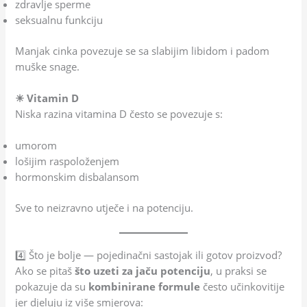
zdravlje sperme
seksualnu funkciju
Manjak cinka povezuje se sa slabijim libidom i padom
muške snage.
☀ Vitamin D
Niska razina vitamina D često se povezuje s:
umorom
lošijim raspoloženjem
hormonskim disbalansom
Sve to neizravno utječe i na potenciju.
4️⃣ Što je bolje — pojedinačni sastojak ili gotov proizvod?
Ako se pitaš
što uzeti za jaču potenciju
, u praksi se
pokazuje da su
kombinirane formule
često učinkovitije
jer djeluju iz više smjerova: