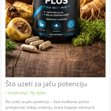
Što uzeti za jaču potenciju
/
Istraživanja
/ By
alpha
Što uzeti za jaču potenciju – Kad muškarac počne
primjećivati slabiju erekciju, kraće trajanje odnosa ili