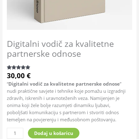
Digitalni vodič za kvalitetne
partnerske odnose
30,00
€
Korisničke
40
ocjene:
4.85
od
“
Digitalni vodič za kvalitetne partnerske odnose
”
ukupno 5 (
nudi praktične savjete i tehnike koje pomažu u izgradnji
korisnika)
zdravih, iskrenih i uravnoteženih veza. Namijenjen je
onima koji žele bolje razumjeti dinamiku ljubavi,
poboljšati komunikaciju s partnerom i stvoriti odnos
temeljen na povjerenju i međusobnom poštovanju.
Dodaj u košaricu