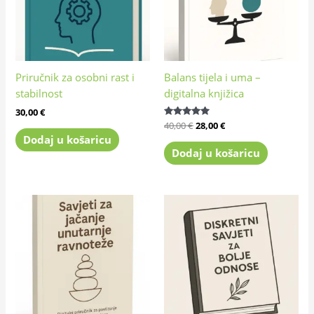
Priručnik za osobni rast i
Balans tijela i uma –
stabilnost
digitalna knjižica
30,00
€
Ocijenjeno
40,00
€
28,00
€
4.83
Dodaj u košaricu
od 5
Dodaj u košaricu