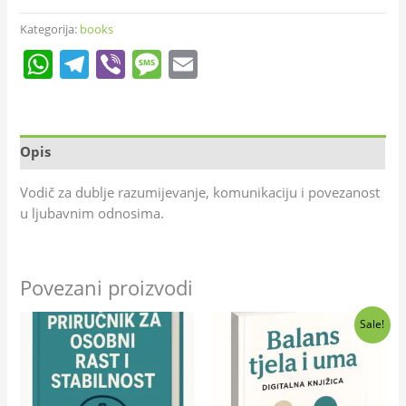
Kategorija:
books
WhatsApp
Telegram
Viber
Message
Email
Opis
Vodič za dublje razumijevanje, komunikaciju i povezanost
u ljubavnim odnosima.
Povezani proizvodi
Izvorna
Trenutna
Sale!
cijena
cijena
bila
je:
je:
28,00 €.
40,00 €.