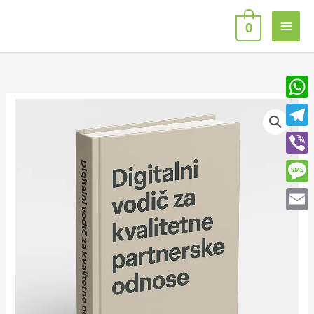
Skip
Main
to
0
content
Men
Digitalni
What
vodič
Teleg
za
kvalitetne
Viber
partnerske
odnose
Mess
količina
Email