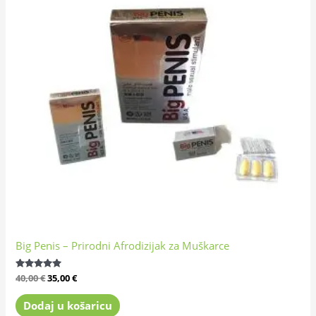
Big Penis – Prirodni Afrodizijak za Muškarce
Ocijenjeno
40,00
€
35,00
€
4.84
od 5
Dodaj u košaricu