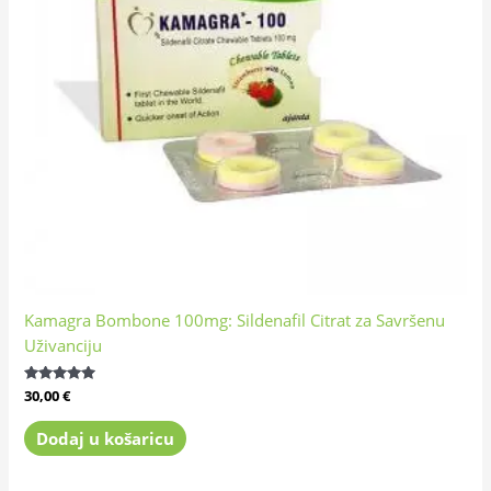
Kamagra Bombone 100mg: Sildenafil Citrat za Savršenu
Uživanciju
Ocijenjeno
30,00
€
4.89
od 5
Dodaj u košaricu