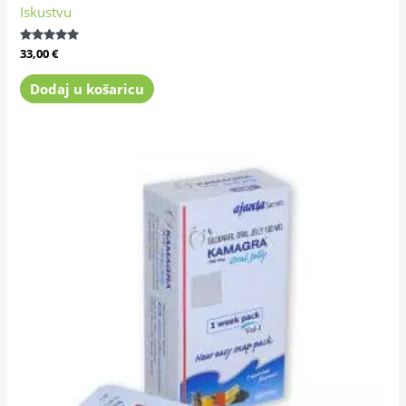
Iskustvu
Ocijenjeno
33,00
€
4.80
od 5
Dodaj u košaricu