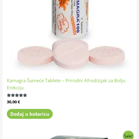
Kamagra Šumeće Tablete – Prirodni Afrodizijak za Bolju
Erekciju
Ocijenjeno
30,00
€
4.76
od 5
Dodaj u košaricu
Izvorna
Trenutna
Sale!