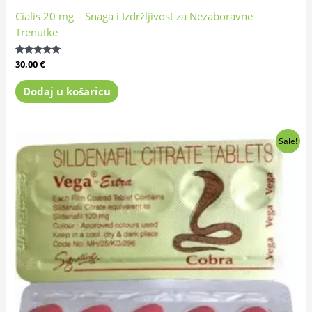
Cialis 20 mg – Snaga i Izdržljivost za Nezaboravne
Trenutke
Ocijenjeno
30,00
€
4.81
od 5
Dodaj u košaricu
Izvorna
Trenutna
Sale!
cijena
cijena
bila
je:
je:
33,00 €.
40,00 €.