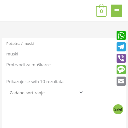
Skip
Main
to
0
content
Men
Početna
/ muski
What
muski
Teleg
Proizvodi za muškarce
Viber
Mess
Prikazuje se svih 10 rezultata
Email
Izvorna
Trenutna
Sale!
cijena
cijena
bila
je:
je:
35,00 €.
40,00 €.