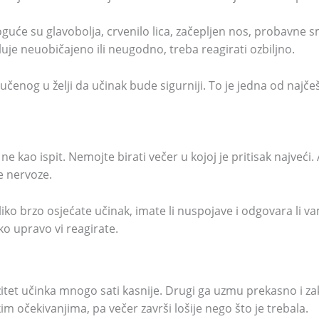
guće su glavobolja, crvenilo lica, začepljen nos, probavne sm
luje neuobičajeno ili neugodno, treba reagirati ozbiljno.
čenog u želji da učinak bude sigurniji. To je jedna od najče
a ne kao ispit. Nemojte birati večer u kojoj je pritisak najveći
e nervoze.
oliko brzo osjećate učinak, imate li nuspojave i odgovara li 
ko upravo vi reagirate.
itet učinka mnogo sati kasnije. Drugi ga uzmu prekasno i zak
m očekivanjima, pa večer završi lošije nego što je trebala.