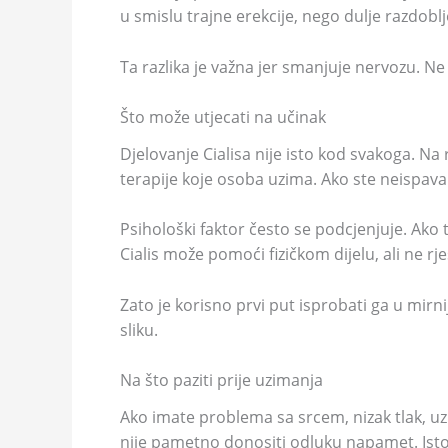
u smislu trajne erekcije, nego dulje razdobl
Ta razlika je važna jer smanjuje nervozu. N
Što može utjecati na učinak
Djelovanje Cialisa nije isto kod svakoga. Na
terapije koje osoba uzima. Ako ste neispavani
Psihološki faktor često se podcjenjuje. Ako
Cialis može pomoći fizičkom dijelu, ali ne 
Zato je korisno prvi put isprobati ga u mirnij
sliku.
Na što paziti prije uzimanja
Ako imate problema sa srcem, nizak tlak, uzi
nije pametno donositi odluku napamet. Isto v