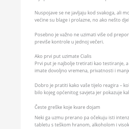
Nuspojave se ne javljaju kod svakoga, ali mo
većine su blage i prolazne, no ako nešto dje
Posebno je važno ne uzimati više od preporu
previše kontrole u jednoj večeri.
Ako prvi put uzimate Cialis
Prvi put je najbolje tretirati kao testiranje, 
imate dovoljno vremena, privatnosti i manj
Dobro je pratiti kako vaše tijelo reagira – k
bilo kojeg općenitog savjeta jer pokazuje ka
Česte greške koje kvare dojam
Neki ga uzmu prerano pa očekuju isti intenz
tabletu s teškom hranom, alkoholom i visoki