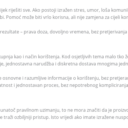
ijek riješiti sve. Ako postoji izražen stres, umor, loša komun
bi. Pomoć može biti vrlo korisna, ali nije zamjena za cijeli k
rezultate – prava doza, dovoljno vremena, bez pretjerivanja 
ja kao i način korištenja. Kod osjetljivih tema malo tko želi 
ije, jednostavna narudžba i diskretna dostava mnogima jedn
je osnovne i razumljive informacije o korištenju, bez pretje
vatnost i jednostavan proces, bez nepotrebnog kompliciranja
k unatoč pravilnom uzimanju, to ne mora značiti da je proiz
 traži ozbiljniji pristup. Isto vrijedi ako imate izražene nusp