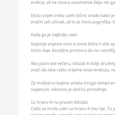
erekciji, ali ne stvara automatski želju niti 
Dozu uvijek treba uzeti točno onako kako je
značiti jači učinak, ali to je česta pogreška
Kada ga je najbolje uzeti
Najbolje vrijeme ovisi o tome želite li više s
često daje dovoljno prostora da ne razmišlj
Ako planirate večeru, izlazak ili dulje druže
znači da ćete cijelo vrijeme imati erekciju,
Za muškarce kojima smeta strogo tempiranje
napetosti, iskustvo je obično prirodnije.
Uz hranu ili na prazan želudac
Cialis se može uzeti uz hranu ili bez nje. To