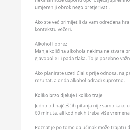
nekima može usporiti opći osjećaj spremnost
umjereniji obrok nego pretjerivati.
Ako ste već primijetili da vam određena hran
kontekstu večeri.
Alkohol i oprez
Manja količina alkohola nekima ne stvara pr
glavobolje ili pada tlaka. To je posebno važn
Ako planirate uzeti Cialis prije odnosa, naj
rezultat, a onda alkohol odradi suprotno.
Koliko brzo djeluje i koliko traje
Jedno od najčešćih pitanja nije samo kako uz
60 minuta, ali kod nekih treba više vremen
Poznat je po tome da učinak može trajati i d