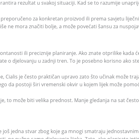
garantira rezultat u svakoj situaciji. Kad se to razumije unaprij
 preporučeno za konkretan proizvod ili prema savjetu liječni
. Više ne mora značiti bolje, a može povećati šansu za nuspoja
pontanosti ili preciznije planiranje. Ako znate otprilike kada 
ate o djelovanju u zadnji tren. To je posebno korisno ako st
nje, Cialis je često praktičan upravo zato što učinak može tra
 nego da postoji širi vremenski okvir u kojem lijek može pomo
, to može biti velika prednost. Manje gledanja na sat često
 je još jedna stvar zbog koje ga mnogi smatraju jednostavnim z