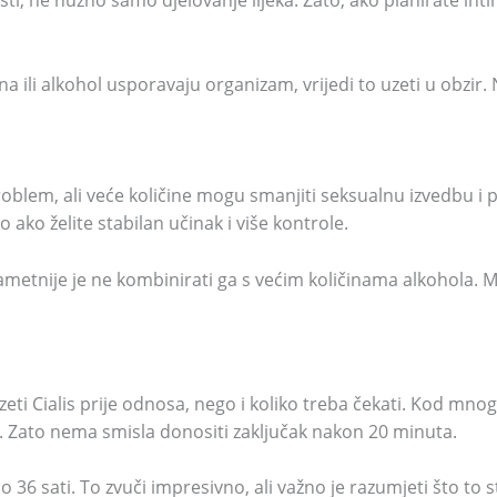
i, ne nužno samo djelovanje lijeka. Zato, ako planirate inti
a ili alkohol usporavaju organizam, vrijedi to uzeti u obzir.
oblem, ali veće količine mogu smanjiti seksualnu izvedbu i 
o ako želite stabilan učinak i više kontrole.
pametnije je ne kombinirati ga s većim količinama alkohola. 
eti Cialis prije odnosa, nego i koliko treba čekati. Kod mno
a. Zato nema smisla donositi zaključak nakon 20 minuta.
o 36 sati. To zvuči impresivno, ali važno je razumjeti što to 