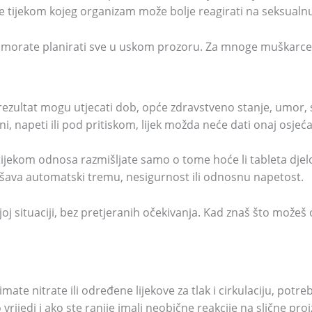
je tijekom kojeg organizam može bolje reagirati na seksualnu
e morate planirati sve u uskom prozoru. Za mnoge muškarce u
 rezultat mogu utjecati dob, opće zdravstveno stanje, umor, s
, napeti ili pod pritiskom, lijek možda neće dati onaj osjećaj 
 tijekom odnosa razmišljate samo o tome hoće li tableta djel
rješava automatski tremu, nesigurnost ili odnosnu napetost.
oj situaciji, bez pretjeranih očekivanja. Kad znaš što možeš oč
mate nitrate ili određene lijekove za tlak i cirkulaciju, potr
rijedi i ako ste ranije imali neobične reakcije na slične pro