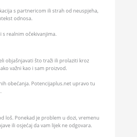
ikacija s partnericom ili strah od neuspjeha,
ontekst odnosa.
i s realnim očekivanjima.
objašnjavati što traži ili prolaziti kroz
ako važni kao i sam proizvod.
ranih obećanja. Potencijaplus.net upravo tu
.
vod loš. Ponekad je problem u dozi, vremenu
ojave ili osjećaj da vam lijek ne odgovara.