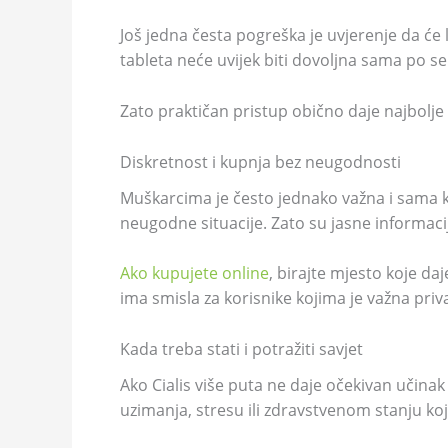
Još jedna česta pogreška je uvjerenje da će l
tableta neće uvijek biti dovoljna sama po se
Zato praktičan pristup obično daje najbolje 
Diskretnost i kupnja bez neugodnosti
Muškarcima je često jednako važna i sama kupn
neugodne situacije. Zato su jasne informac
Ako kupujete online
, birajte mjesto koje da
ima smisla za korisnike kojima je važna pri
Kada treba stati i potražiti savjet
Ako Cialis više puta ne daje očekivan učina
uzimanja, stresu ili zdravstvenom stanju koje