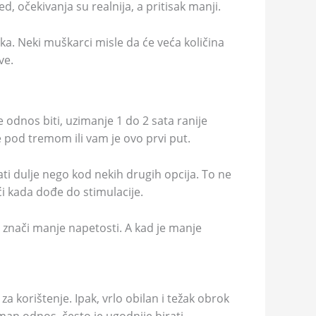
ed, očekivanja su realnija, a pritisak manji.
ka. Neki muškarci misle da će veća količina
ve.
će odnos biti, uzimanje 1 do 2 sata ranije
e pod tremom ili vam je ovo prvi put.
jati dulje nego kod nekih drugih opcija. To ne
ći kada dođe do stimulacije.
 znači manje napetosti. A kad je manje
a korištenje. Ipak, vrlo obilan i težak obrok