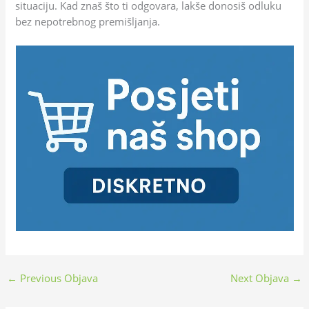
situaciju. Kad znaš što ti odgovara, lakše donosiš odluku
bez nepotrebnog premišljanja.
←
Previous Objava
Next Objava
→