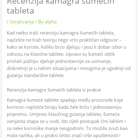
Recenzija kamagra šumećih
tableta
/
Istraživanja
/ By
alpha
Kad netko traži recenziju kamagra šumećih tableta,
najčešće ne traži teoriju nego vrlo praktičan odgovor –
kako se koriste, koliko brzo djeluju i jesu li dobar izbor u
odnosu na klasične tablete. Upravo tu šumeći oblik
privlači pažnju: djeluje jednostavnije za uzimanje,
diskretniji je u nekim situacijama i mnogima je ugodniji od
gutanja standardne tablete.
Recenzija kamagra šumećih tableta iz prakse
Kamagra šumeće tablete spadaju među proizvode koje
korisnici najčešće biraju kada žele bržu i jednostavniju
pripremu. Umjesto klasičnog gutanja tablete, šumeća
varijanta otapa se u vodi, što cijeli postupak čini lakšim i
za neke korisnike manje neugodnim. To možda zvuči kao
mala razlika, ali u praksi često znači više opuštenosti i