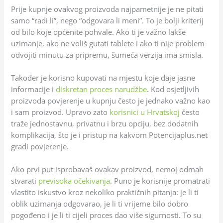
Prije kupnje ovakvog proizvoda najpametnije je ne pitati
samo “radi li”, nego “odgovara li meni”. To je bolji kriterij
od bilo koje općenite pohvale. Ako ti je važno lakše
uzimanje, ako ne voliš gutati tablete i ako ti nije problem
odvojiti minutu za pripremu, šumeća verzija ima smisla.
Također je korisno kupovati na mjestu koje daje jasne
informacije i
diskretan proces narudžbe
. Kod osjetljivih
proizvoda povjerenje u kupnju često je jednako važno kao
i sam proizvod. Upravo zato
korisnici u Hrvatskoj
često
traže jednostavnu, privatnu i brzu opciju, bez dodatnih
komplikacija, što je i pristup na kakvom Potencijaplus.net
gradi povjerenje.
Ako prvi put isprobavaš ovakav proizvod, nemoj odmah
stvarati
previsoka očekivanja
. Puno je korisnije promatrati
vlastito iskustvo kroz nekoliko praktičnih pitanja: je li ti
oblik uzimanja odgovarao, je li ti vrijeme bilo dobro
pogođeno i je li ti cijeli proces dao više sigurnosti. To su