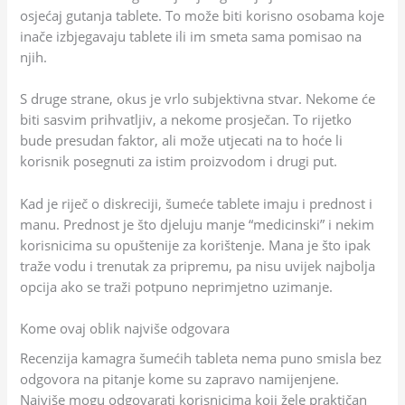
osjećaj gutanja tablete. To može biti korisno osobama koje
inače izbjegavaju tablete ili im smeta sama pomisao na
njih.
S druge strane, okus je vrlo subjektivna stvar. Nekome će
biti sasvim prihvatljiv, a nekome prosječan. To rijetko
bude presudan faktor, ali može utjecati na to hoće li
korisnik posegnuti za istim proizvodom i drugi put.
Kad je riječ o diskreciji, šumeće tablete imaju i prednost i
manu. Prednost je što djeluju manje “medicinski” i nekim
korisnicima su opuštenije za korištenje. Mana je što ipak
traže vodu i trenutak za pripremu, pa nisu uvijek najbolja
opcija ako se traži potpuno neprimjetno uzimanje.
Kome ovaj oblik najviše odgovara
Recenzija kamagra šumećih tableta nema puno smisla bez
odgovora na pitanje kome su zapravo namijenjene.
Najviše mogu odgovarati korisnicima koji žele praktičan