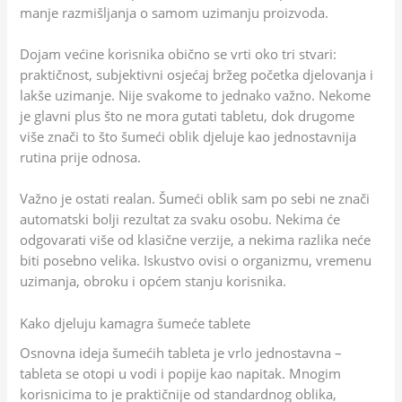
manje razmišljanja o samom uzimanju proizvoda.
Dojam većine korisnika obično se vrti oko tri stvari:
praktičnost, subjektivni osjećaj bržeg početka djelovanja i
lakše uzimanje. Nije svakome to jednako važno. Nekome
je glavni plus što ne mora gutati tabletu, dok drugome
više znači to što šumeći oblik djeluje kao jednostavnija
rutina prije odnosa.
Važno je ostati realan. Šumeći oblik sam po sebi ne znači
automatski bolji rezultat za svaku osobu. Nekima će
odgovarati više od klasične verzije, a nekima razlika neće
biti posebno velika. Iskustvo ovisi o organizmu, vremenu
uzimanja, obroku i općem stanju korisnika.
Kako djeluju kamagra šumeće tablete
Osnovna ideja šumećih tableta je vrlo jednostavna –
tableta se otopi u vodi i popije kao napitak. Mnogim
korisnicima to je praktičnije od standardnog oblika,