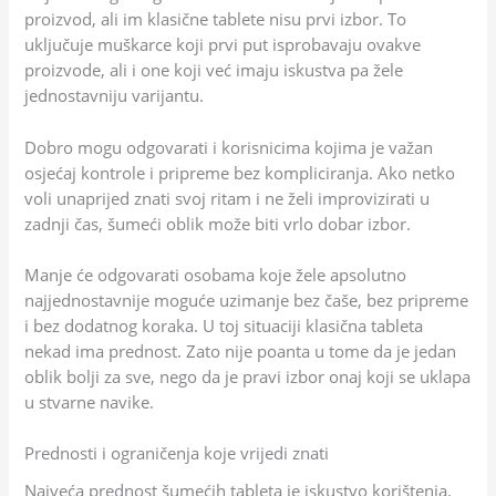
proizvod, ali im klasične tablete nisu prvi izbor. To
uključuje muškarce koji prvi put isprobavaju ovakve
proizvode, ali i one koji već imaju iskustva pa žele
jednostavniju varijantu.
Dobro mogu odgovarati i korisnicima kojima je važan
osjećaj kontrole i pripreme bez kompliciranja. Ako netko
voli unaprijed znati svoj ritam i ne želi improvizirati u
zadnji čas, šumeći oblik može biti vrlo dobar izbor.
Manje će odgovarati osobama koje žele apsolutno
najjednostavnije moguće uzimanje bez čaše, bez pripreme
i bez dodatnog koraka. U toj situaciji klasična tableta
nekad ima prednost. Zato nije poanta u tome da je jedan
oblik bolji za sve, nego da je pravi izbor onaj koji se uklapa
u stvarne navike.
Prednosti i ograničenja koje vrijedi znati
Najveća prednost šumećih tableta je iskustvo korištenja.