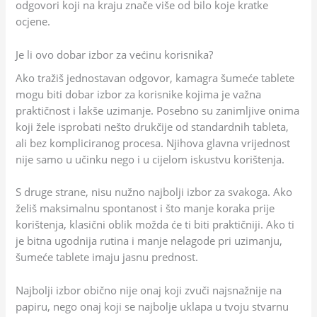
odgovori koji na kraju znače više od bilo koje kratke
ocjene.
Je li ovo dobar izbor za većinu korisnika?
Ako tražiš jednostavan odgovor, kamagra šumeće tablete
mogu biti dobar izbor za korisnike kojima je važna
praktičnost i lakše uzimanje. Posebno su zanimljive onima
koji žele isprobati nešto drukčije od standardnih tableta,
ali bez kompliciranog procesa. Njihova glavna vrijednost
nije samo u učinku nego i u cijelom iskustvu korištenja.
S druge strane, nisu nužno najbolji izbor za svakoga. Ako
želiš maksimalnu spontanost i što manje koraka prije
korištenja, klasični oblik možda će ti biti praktičniji. Ako ti
je bitna ugodnija rutina i manje nelagode pri uzimanju,
šumeće tablete imaju jasnu prednost.
Najbolji izbor obično nije onaj koji zvuči najsnažnije na
papiru, nego onaj koji se najbolje uklapa u tvoju stvarnu