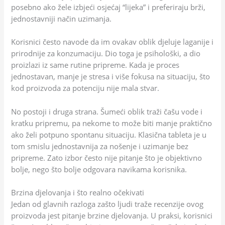
posebno ako žele izbjeći osjećaj “lijeka” i preferiraju brži,
jednostavniji način uzimanja.
Korisnici često navode da im ovakav oblik djeluje laganije i
prirodnije za konzumaciju. Dio toga je psihološki, a dio
proizlazi iz same rutine pripreme. Kada je proces
jednostavan, manje je stresa i više fokusa na situaciju, što
kod proizvoda za potenciju nije mala stvar.
No postoji i druga strana. Šumeći oblik traži čašu vode i
kratku pripremu, pa nekome to može biti manje praktično
ako želi potpuno spontanu situaciju. Klasična tableta je u
tom smislu jednostavnija za nošenje i uzimanje bez
pripreme. Zato izbor često nije pitanje što je objektivno
bolje, nego što bolje odgovara navikama korisnika.
Brzina djelovanja i što realno očekivati
Jedan od glavnih razloga zašto ljudi traže recenzije ovog
proizvoda jest pitanje brzine djelovanja. U praksi, korisnici