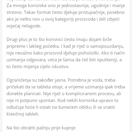
Za mnoge korisnike ono je jednostavnije, ugodnije i manje
stresno. Takav format često djeluje pristupačnije, posebno
ako je netko nov u ovoj kategoriji proizvoda i želi izbjeći
osjećaj nelagode.
Drugi plus je to što korisnici često imaju dojam brže
pripreme i lakšeg početka. I kad je riječ o samopouzdanju,
nije nevažno kako proizvod djeluje psihološki. Ako ti način
uzimanja odgovara, veća je šansa da ćeš biti opušteniji, a
to često mijenja cijelo iskustvo.
Ograničenja su također jasna. Potrebna je voda, treba
pričekati da se tableta otopi, a vrijeme uzimanja ipak treba
donekle planirati. Nije riječ o kompliciranom procesu, ali
nije ni potpuno spontan. Kod nekih korisnika upravo to
odlučuje hoće li ostati na šumećem obliku ili se vratiti
klasičnoj tableti.
Na što obratiti pažnju prije kupnje