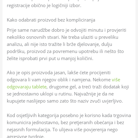
registracije obično je logičniji izbor.
Kako odabrati proizvod bez kompliciranja
Prije same narudžbe dobro je odvojiti minutu i provjeriti
nekoliko osnovnih stvari. Ne treba ulaziti u preveliku
analizu, ali nije isto tražite li brže djelovanje, dulju
podršku, proizvod za povremenu upotrebu ili nešto što
želite isprobati prvi put u manjoj količini.
Ako je opis proizvoda jasan, lakše ćete procijeniti
odgovara li vam njegov oblik i namjena. Nekome
više
odgovaraju tablete
, drugome gel, a treći traži dodatak koji
se jednostavno uklopi u rutinu. Najvažnije je da ne
kupujete naslijepo samo zato što naziv zvuči uvjerljivo.
Kod osjetljivih kategorija posebno je korisno kada trgovina
komunicira jednostavno, bez pretjeranih obećanja i bez
nejasnih formulacija. To ulijeva više povjerenja nego
agresivne tvrdnje.