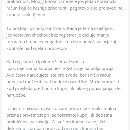
praktičnost. Mnogi korisnici ne žele još jedan korisnički
račun koji će kasnije zaboraviti, pogotovo ako proizvod ne
kupuju svaki tjedan.
Tu postoji i psihološka strana. Kada je tema osjetljiva,
jednostavan checkout bez registracije djeluje manje
formalno i manje neugodno. To često povećava osjećaj
kontrole nad cijelim procesom.
Kad registracija ipak može imati smisla
Ipak, nije svima kupnja bez registracije najbolja opcija.
Ako često naručujete iste proizvode, korisnički račun
ponekad može ubrzati buduće narudžbe. Može pomoći i
kod pregleda prethodnih kupnji ili lakšeg ponavljanja iste
narudžbe.
Drugim riječima, ovisi što vam je važnije – maksimalna
brzina i privatnost pri jednokratnoj kupnji ili dodatna
praktičnost za kasnije. Za većinu korisnika koji žele
diskretno isprobati proizvod prvi put, kupnja bez