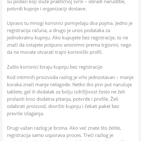
su podaci koji služe praktičnoj svrsi – obradi narudžbe,
potvrdi kupnje i organizaciji dostave.
Upravo tu mnogi korisnici pomiješaju dva pojma. Jedno je
registracija računa, a drugo je unos podataka za
jednokratnu kupnju. Ako kupujete bez registracije, to ne
znači da ostajete potpuno anonimni prema trgovini, nego
da ne morate otvarati trajni korisnički profil.
Zašto korisnici biraju kupnju bez registracije
Kod intimnih proizvoda razlog je vrlo jednostavan – manje
koraka znači manje nelagode. Netko tko prvi put naručuje
tablete, gel ili dodatak za bolju izdržljivost često ne želi
prolaziti kroz dodatna pitanja, potvrde i profile. Želi
odabrati proizvod, dovršiti kupnju i čekati paket bez
previše izlaganja.
Drugi važan razlog je brzina. Ako već znate što želite,
registracija samo usporava proces. Treći razlog je