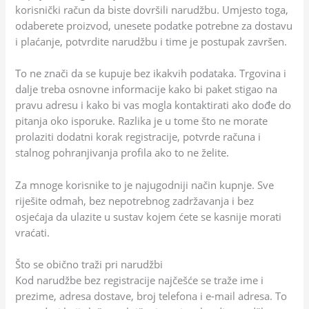
korisnički račun da biste dovršili narudžbu. Umjesto toga,
odaberete proizvod, unesete podatke potrebne za dostavu
i plaćanje, potvrdite narudžbu i time je postupak završen.
To ne znači da se kupuje bez ikakvih podataka. Trgovina i
dalje treba osnovne informacije kako bi paket stigao na
pravu adresu i kako bi vas mogla kontaktirati ako dođe do
pitanja oko isporuke. Razlika je u tome što ne morate
prolaziti dodatni korak registracije, potvrde računa i
stalnog pohranjivanja profila ako to ne želite.
Za mnoge korisnike to je najugodniji način kupnje. Sve
riješite odmah, bez nepotrebnog zadržavanja i bez
osjećaja da ulazite u sustav kojem ćete se kasnije morati
vraćati.
Što se obično traži pri narudžbi
Kod narudžbe bez registracije najčešće se traže ime i
prezime, adresa dostave, broj telefona i e-mail adresa. To