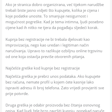
Ako je stranica dobro organizirana, već tijekom narudžbe
trebali biste jasno vidjeti što kupujete, kolika je cijena i
koje podatke unosite. To smanjuje nesigurnost i
mogućnost pogreške. Kad je tema intimna, ljudi posebno
cijene kad ih nitko ne tjera da pogađaju sljedeći korak.
Kupnja bez registracije ne bi trebala djelovati kao
improvizacija, nego kao uredan i legitiman način
naručivanja. Upravo to razlikuje ozbiljnu online trgovinu
od one koja ostavlja previše otvorenih pitanja.
Najčešće greške kod kupnje bez registracije
Najčešća greška je prebrz unos podataka. Ako kupujete
bez računa, nemate profil u kojem ćete kasnije lako
ispraviti adresu ili broj telefona. Zato vrijedi provjeriti sve
prije potvrde.
Druga greška je odabir proizvoda bez čitanja osnovnog
opisa. Kad ljudi žele brzo završiti kupnju, ponekad naruče