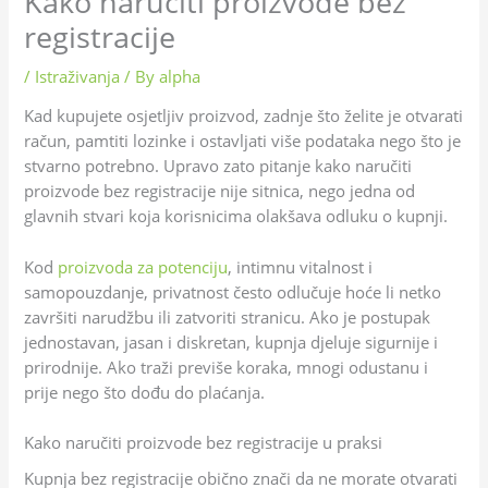
Kako naručiti proizvode bez
registracije
/
Istraživanja
/ By
alpha
Kad kupujete osjetljiv proizvod, zadnje što želite je otvarati
račun, pamtiti lozinke i ostavljati više podataka nego što je
stvarno potrebno. Upravo zato pitanje kako naručiti
proizvode bez registracije nije sitnica, nego jedna od
glavnih stvari koja korisnicima olakšava odluku o kupnji.
Kod
proizvoda za potenciju
, intimnu vitalnost i
samopouzdanje, privatnost često odlučuje hoće li netko
završiti narudžbu ili zatvoriti stranicu. Ako je postupak
jednostavan, jasan i diskretan, kupnja djeluje sigurnije i
prirodnije. Ako traži previše koraka, mnogi odustanu i
prije nego što dođu do plaćanja.
Kako naručiti proizvode bez registracije u praksi
Kupnja bez registracije obično znači da ne morate otvarati