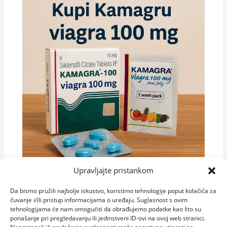
Upravljajte pristankom
Kamagra i njezina dostupnost u Hrvatskoj
Da bismo pružili najbolje iskustvo, koristimo tehnologije poput kolačića za
– što biste trebali znati
čuvanje i/ili pristup informacijama o uređaju. Suglasnost s ovim
tehnologijama će nam omogućiti da obrađujemo podatke kao što su
ponašanje pri pregledavanju ili jedinstveni ID-ovi na ovoj web stranici.