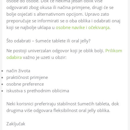
osobe do osobe. Dok će nekima jedan oblik više
odgovarati zbog okusa ili načina primjene, drugi će se
bolje osjećati s alternativnom opcijom. Upravo zato
preporučuje se informirati se o oba oblika i odabrati onaj
koji se najbolje uklapa u
osobne navike i očekivanja
.
Što odabrati – šumeće tablete ili oral jelly?
Ne postoji univerzalan odgovor koji je oblik bolji.
Prilikom
odabira
važno je uzeti u obzir:
način života
praktičnost primjene
osobne preference
iskustva s prethodnim oblicima
Neki korisnici preferiraju stabilnost šumećih tableta, dok
drugima više odgovara fleksibilnost oral jelly oblika.
Zaključak