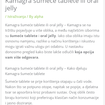
Kamagra šumeće tablete ili oral
jelly
/
Istraživanja
/ By
alpha
Kamagra šumeće tablete ili oral jelly – Kamagra se na
tržištu pojavljuje u više oblika, a među najčešćim izborima
su
šumeće tablete
i
oral jelly
. Iako oba oblika imaju istu
osnovnu namjenu, razlike u načinu korištenja i iskustvu
mogu igrati važnu ulogu pri odabiru. U nastavku
donosimo pregled kako biste lakše odlučili
koja opcija
vam više odgovara
.
Kamagra šumeće tablete ili oral jelly – Kako djeluju
Kamagra šumeće tablete
Šumeće tablete se prije korištenja otapaju u čaši vode.
Nakon što se potpuno otope, napitak se popije, a djelatna
tvar se apsorbira kroz probavni sustav. Ovaj oblik često
biraju korisnici koji preferiraju klasičan način konzumacije
i jasno doziranje.