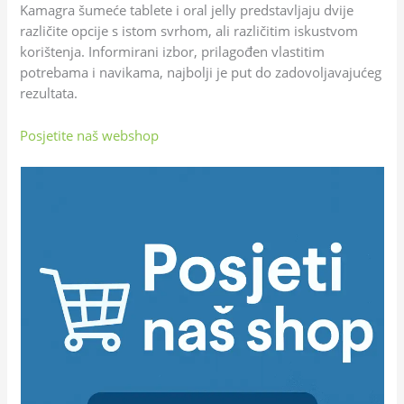
Kamagra šumeće tablete i oral jelly predstavljaju dvije
različite opcije s istom svrhom, ali različitim iskustvom
korištenja. Informirani izbor, prilagođen vlastitim
potrebama i navikama, najbolji je put do zadovoljavajućeg
rezultata.
Posjetite naš webshop