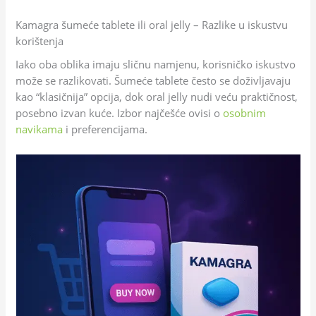
Kamagra šumeće tablete ili oral jelly – Razlike u iskustvu
korištenja
Iako oba oblika imaju sličnu namjenu, korisničko iskustvo
može se razlikovati. Šumeće tablete često se doživljavaju
kao “klasičnija” opcija, dok oral jelly nudi veću praktičnost,
posebno izvan kuće. Izbor najčešće ovisi o
osobnim
navikama
i preferencijama.