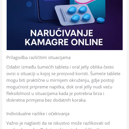
Prilagodba različitim situacijama
Odabir između šumećih tableta i oral jelly oblika često
ovisi o situaciji u kojoj se proizvod koristi. Šumeće tablete
mogu biti praktične u mirnijem okruženju, gdje postoji
mogućnost pripreme napitka, dok oral jelly nudi veću
fleksibilnost u situacijama kada je potrebna brza i
diskretna primjena bez dodatnih koraka.
Individualne razlike i očekivanja
Važno je naglasiti da se iskustvo može razlikovati od