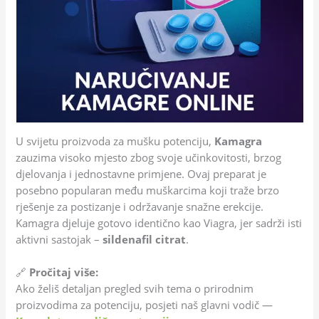
U svijetu proizvoda za mušku potenciju,
Kamagra
zauzima visoko mjesto zbog svoje učinkovitosti, brzog
djelovanja i jednostavne primjene. Ovaj preparat je
posebno popularan među muškarcima koji traže brzo
rješenje za postizanje i održavanje snažne erekcije.
Kamagra djeluje gotovo identično kao Viagra, jer sadrži isti
aktivni sastojak –
sildenafil citrat
.
🔗
Pročitaj više:
Ako želiš detaljan pregled svih tema o prirodnim
proizvodima za potenciju, posjeti naš glavni vodič —