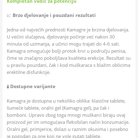
Kompletan vodič za potenciju
📈
Brzo djelovanje i pouzdani rezultati
Jedna od najvećih prednosti Kamagre je brzina djelovanja.
U većini slučajeva, djelovanje počinje već nakon 30
minuta od uzimanja, a učinci mogu trajati do 4-6 sati.
Kamagra omogućuje bolji protok krvi u području penisa,
čime se značajno poboljšava kvaliteta erekcije. Rezultati su
u pravilu pouzdani, čak i kod muškaraca s blažim oblicima
erektilne disfunkcije.
🧪
Dostupne varijante
Kamagra je dostupna u nekoliko oblika: klasične tablete,
šumeće tablete, oralni gel (Kamagra gel), pa čak i
bomboni. Upravo zbog toga mnogi muškarci biraju ovaj
proizvod jer im omogućava fleksibilan način konzumacije.
Oralni gel, primjerice, dolazi u raznim okusima i posebno
je pogodan za one koji ne vole gutati tablete.