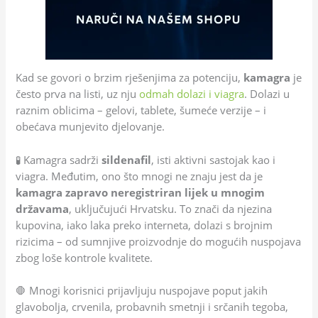
Kad se govori o brzim rješenjima za potenciju,
kamagra
je
često prva na listi, uz nju
odmah dolazi i viagra
. Dolazi u
raznim oblicima – gelovi, tablete, šumeće verzije – i
obećava munjevito djelovanje.
🧪 Kamagra sadrži
sildenafil
, isti aktivni sastojak kao i
viagra. Međutim, ono što mnogi ne znaju jest da je
kamagra zapravo neregistriran lijek u mnogim
državama
, uključujući Hrvatsku. To znači da njezina
kupovina, iako laka preko interneta, dolazi s brojnim
rizicima – od sumnjive proizvodnje do mogućih nuspojava
zbog loše kontrole kvalitete.
🛑 Mnogi korisnici prijavljuju nuspojave poput jakih
glavobolja, crvenila, probavnih smetnji i srčanih tegoba,