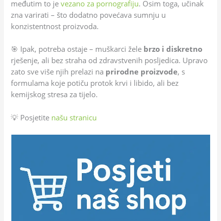
međutim to je
vezano za pornografiju
. Osim toga, učinak
zna varirati – što dodatno povećava sumnju u
konzistentnost proizvoda.
🎯 Ipak, potreba ostaje – muškarci žele
brzo i diskretno
rješenje, ali bez straha od zdravstvenih posljedica. Upravo
zato sve više njih prelazi na
prirodne proizvode
, s
formulama koje potiču protok krvi i libido, ali bez
kemijskog stresa za tijelo.
💡 Posjetite
našu stranicu