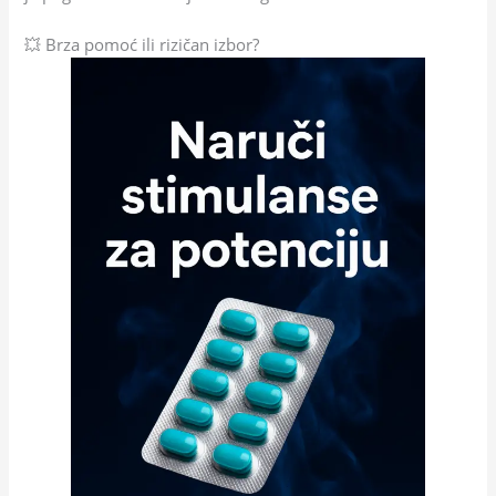
💥 Brza pomoć ili rizičan izbor?