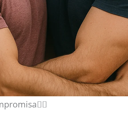
romisa🏳️‍🌈