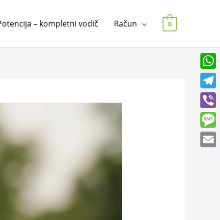
Potencija – kompletni vodič
Račun
0
What
Tele
Viber
Mess
Emai