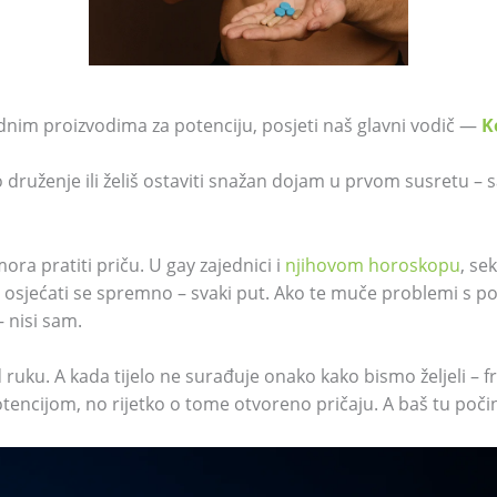
odnim proizvodima za potenciju, posjeti naš glavni vodič —
K
o druženje ili želiš ostaviti snažan dojam u prvom susretu –
mora pratiti priču. U gay zajednici i
njihovom horoskopu
, se
žno osjećati se spremno – svaki put. Ako te muče problemi s p
 – nisi sam.
uku. A kada tijelo ne surađuje onako kako bismo željeli – fr
otencijom, no rijetko o tome otvoreno pričaju. A baš tu poči