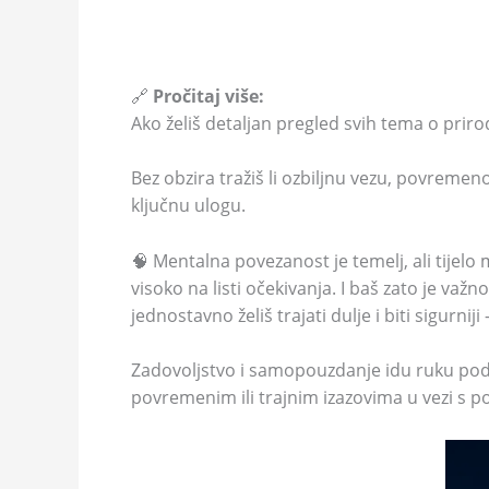
🔗
Pročitaj više:
Ako želiš detaljan pregled svih tema o prir
Bez obzira tražiš li ozbiljnu vezu, povremen
ključnu ulogu.
🧠 Mentalna povezanost je temelj, ali tijelo 
visoko na listi očekivanja. I baš zato je va
jednostavno želiš trajati dulje i biti sigurniji
Zadovoljstvo i samopouzdanje idu ruku pod r
povremenim ili trajnim izazovima u vezi s p